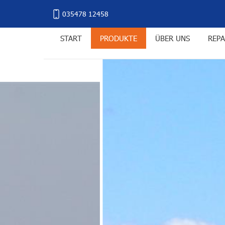
035478 12458
START
PRODUKTE
ÜBER UNS
REPA