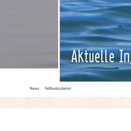
Aktuelle I
News
Faltbootzubehör
Faltbootwagen / Kajakwage