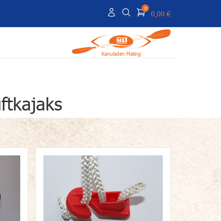
0
0,00 €
Kanuladen Mating
ftkajaks