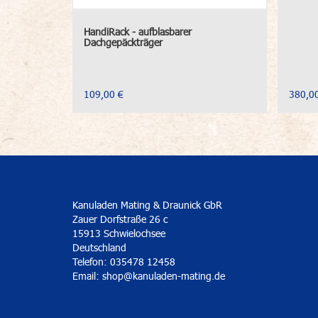
HandiRack - aufblasbarer
Dachgepäckträger
109,00 €
380,0
Kanuladen Mating & Draunick GbR
Zauer Dorfstraße 26 c
15913 Schwielochsee
Deutschland
Telefon: 035478 12458
Email:
shop@kanuladen-mating.de