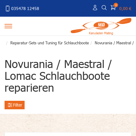
0
035478 12458
0,00 €
Kanuladen Mating
Reparatur-Sets und Tuning für Schlauchboote
Novurania / Maestral /
Novurania / Maestral /
Lomac Schlauchboote
reparieren
Filter