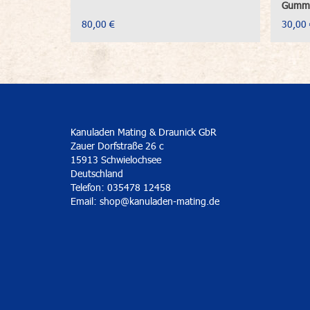
Gummi
80,00 €
30,00 
Kanuladen Mating & Draunick GbR
Zauer Dorfstraße 26 c
15913 Schwielochsee
Deutschland
Telefon: 035478 12458
Email:
shop@kanuladen-mating.de