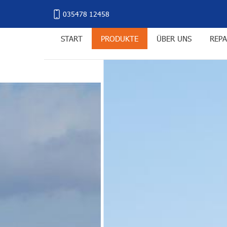
035478 12458
START
PRODUKTE
ÜBER UNS
REPA