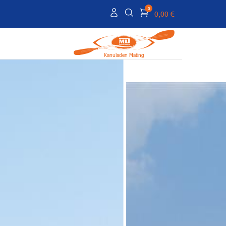
0
0,00 €
Kanuladen Mating