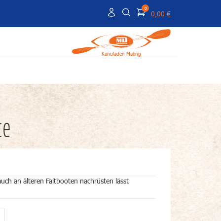
0
0,00 €
Kanuladen Mating
te
auch an älteren Faltbooten nachrüsten lässt