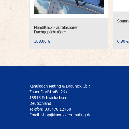
Spann
HandiRack - aufblasbarer
Dachgepäckträger
109,00 €
6,90 €
Kanuladen Mating & Draunick GbR
Zauer Dorfstraße 26 c
15913 Schwielochsee
Deutschland
Telefon: 035478 12458
Email:
shop@kanuladen-mating.de