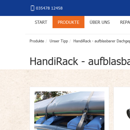
035478 12458
START
PRODUKTE
ÜBER UNS
REPA
Produkte
Unser Tipp
HandiRack - aufblasbarer Dachge
HandiRack - aufblasb