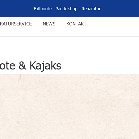
Faltboote
-
Paddelshop
-
Reparatur
RATURSERVICE
NEWS
KONTAKT
s
ote & Kajaks